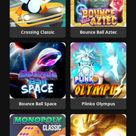
Crossing Classic
Bounce Ball Aztec
Bounce Ball Space
Plinko Olympus