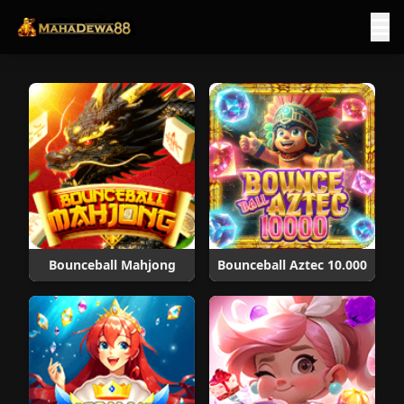
Beranda
Permainan
Promosi
Kontak
RTP
Bounceball Mahjong
Bounceball Aztec 10.000
LOGIN
DAFTAR