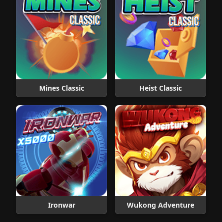
Mines Classic
Heist Classic
Ironwar
Wukong Adventure