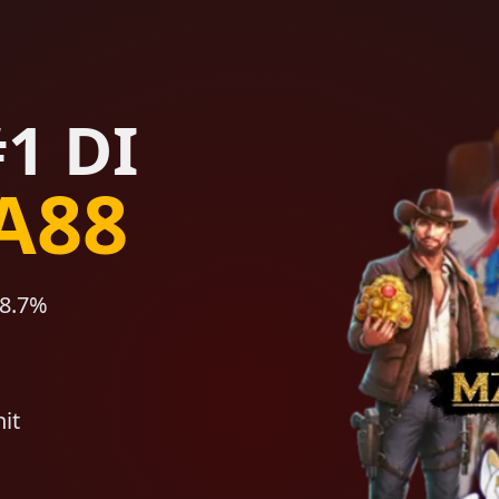
1 DI
A88
8.7%
it